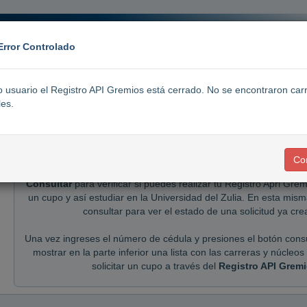
Error Controlado
 usuario el Registro API Gremios está cerrado. No se encontraron car
les.
Co
Estimado bachiller ingresa tu número de cédula, luego pres
Consultar
para verificar si puedes realizar tu Registro Apri Gre
un cupo y así estudiar en la Universidad del Zulia. En esta mi
consultar para ver el estado de una solicitud ya cre
Una vez ingreses el número de cédula y presiones el botón consu
mostrar en la parte inferior una lista con las carreras y núcleos
solicitar un cupo a través del
Registro API Gremi