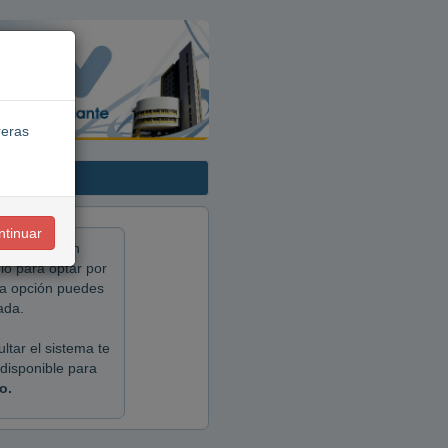
reras
ntinuar
ione el botón
mio para optar por
sma opción puedes
ada.
ltar el sistema te
 disponible para
o.