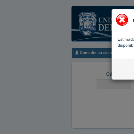
Estimado
disponib
Consulte
su caso
Cédula